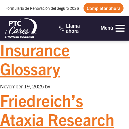
Completar ahora
Formulario de Renovación del Seguro 2026
Llama
Menú
ahora
Insurance
Glossary
November 19, 2025
by
Friedreich’s
Ataxia Research