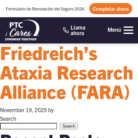
Completar ahora
Formulario de Renovación del Seguro 2026
Llama
Menú
ahora
Friedreich’s
Ataxia Research
Alliance (FARA)
November 19, 2025
by
Search
Search