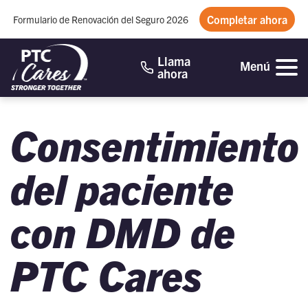
Completar ahora
Formulario de Renovación del Seguro 2026
Llama
Menú
ahora
Consentimiento
del paciente
con DMD de
PTC
Cares